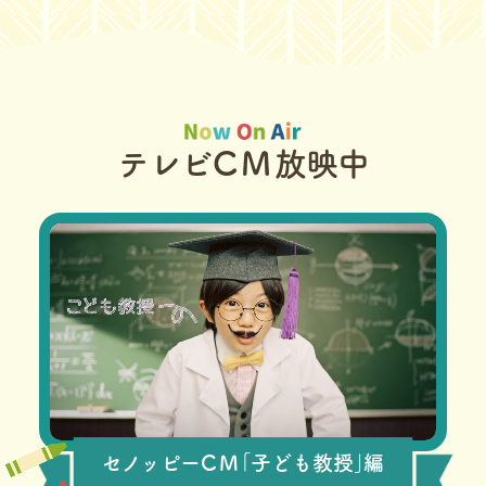
テレビ
CM
放映中
セノッピー
CM
｢子ども教授｣編