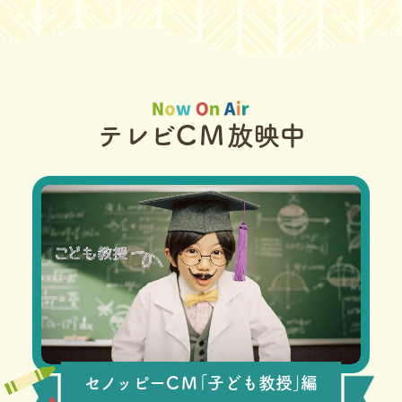
テレビ
CM
放映中
セノッピー
CM
｢子ども教授｣編