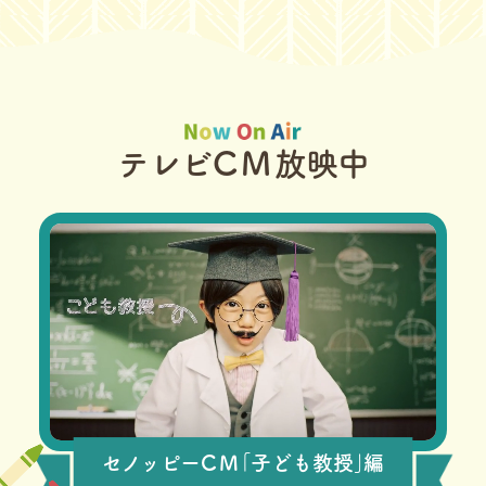
テレビ
CM
放映中
セノッピー
CM
｢子ども教授｣編