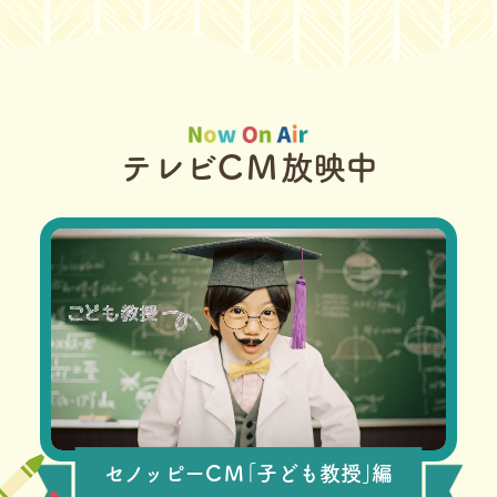
テレビ
CM
放映中
セノッピー
CM
｢子ども教授｣編