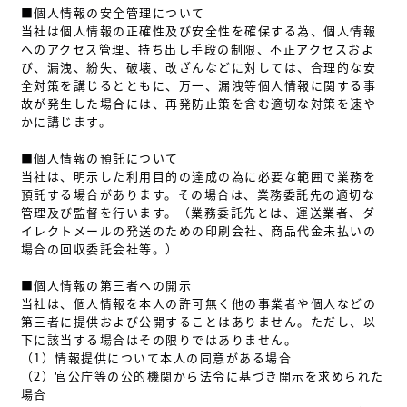
■個人情報の安全管理について
当社は個人情報の正確性及び安全性を確保する為、個人情報
へのアクセス管理、持ち出し手段の制限、不正アクセスおよ
び、漏洩、紛失、破壊、改ざんなどに対しては、合理的な安
全対策を講じるとともに、万一、漏洩等個人情報に関する事
故が発生した場合には、再発防止策を含む適切な対策を速や
かに講じます。
■個人情報の預託について
当社は、明示した利用目的の達成の為に必要な範囲で業務を
預託する場合があります。その場合は、業務委託先の適切な
管理及び監督を行います。（業務委託先とは、運送業者、ダ
イレクトメールの発送のための印刷会社、商品代金未払いの
場合の回収委託会社等。）
■個人情報の第三者への開示
当社は、個人情報を本人の許可無く他の事業者や個人などの
第三者に提供および公開することはありません。ただし、以
下に該当する場合はその限りではありません。
（1）情報提供について本人の同意がある場合
（2）官公庁等の公的機関から法令に基づき開示を求められた
場合